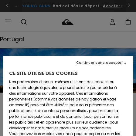
atuits
Se connecter / s'inscrire
YOUNG GUNS
Radical dès le départ.
Acheter maint
Portugal
Accéder à
HOMME
Vêtements
Vêtements
Shop
Surf
Snow
Outlet
ma
Shop
Shop
Homme
commande
Homme
Homme
GARÇON
Continuer sans accepter
Accessoires
Accessoires
Nouveautés
Livraison
Outlet
CE SITE UTILISE DES COOKIES
FEMME
Surf
Snow
Enfant
Shop
Shop
Nos partenaires et nous-mêmes utilisons des cookies ou
Retours
Chaussures
Chaussures
A
Enfant
Enfant
une technologie équivalente pour stocker et/ou accéder à
& Tongs
& Tongs
Découvrir
SURF
des informations sur votre appareil. Ces informations
Outlet
personnelles (comme vos données de navigation et votre
Paiement
Femme
adresse IP) peuvent être utilisées pour vous présenter des
SNOW
Highlights
Snow
Portugal
publications et du contenu personnalisés ; pour mesurer la
Surf
Surf
Snow
Shop
Carte
performance publicitaire et du contenu ; pour personnaliser
Femme
Cadeau
les publicités ; et en apprendre plus sur leur audience ; pour
OUTLET
Communauté
développer et améliorer les produits de nos partenaires.
Snow
Snow
Vous pouvez paramétrer vos choix pour accepter ou non les