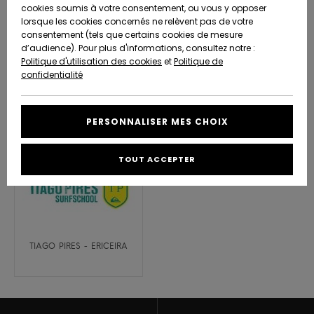
Quiksilver
A
cookies soumis à votre consentement, ou vous y opposer
Freedom
AIDE &
Découvrir
lorsque les cookies concernés ne relèvent pas de votre
CONTACT
consentement (tels que certains cookies de mesure
Nouveautés
Nouveautés
d’audience). Pour plus d'informations, consultez notre :
Protection
Politique d'utilisation des cookies
et
Politique de
des
Communauté
MAGASINS
confidentialité
données
JAH SHAKA SURF - LAGOS
MOANA - CASCAIS
A
A
Découvrir
Découvrir
QUIKSILVER
Guide des
APP
PERSONNALISER MES CHOIX
tailles
LISTE DE
TOUT ACCEPTER
SOUHAITS
Démarrez
une
conversation
pour
obtenir la
réponse la
plus rapide
TIAGO PIRES - ERICEIRA
à votre
question.
Démarrer
une
conversation