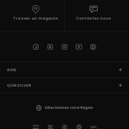
Trouvez
des
réponses
Trouver un magasin
Contactez nous
aux
questions
les plus
fréquentes
et notre
formulaire
de
contact.
AIDE
Consulter
la FAQ
QUIKSILVER
Sélectionnez votre Région