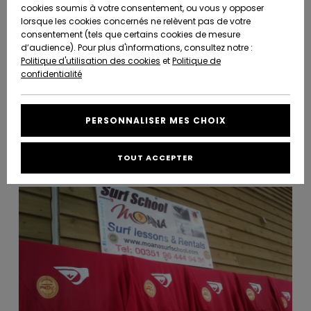
Quiksilver
Please check: moanasurfschool.com & moanadventure.com
A
cookies soumis à votre consentement, ou vous y opposer
Hope to see you soon!
Freedom
AIDE &
Découvrir
lorsque les cookies concernés ne relèvent pas de votre
Mail :
info@moanasurfschool.com
CONTACT
consentement (tels que certains cookies de mesure
Phone : +351 964 449 436
Nouveautés
Nouveautés
Adress : Guincho Beach, Estrada do Guincho, Cascais, Portugal
d’audience). Pour plus d'informations, consultez notre :
Protection
Politique d'utilisation des cookies
et
Politique de
des
Communauté
MAGASINS
confidentialité
données
Connect with us!
A
A
Facebook
Instagram
Website
Découvrir
Découvrir
QUIKSILVER
Guide des
APP
PERSONNALISER MES CHOIX
tailles
Photos
LISTE DE
TOUT ACCEPTER
SOUHAITS
Démarrez
une
conversation
pour
obtenir la
réponse la
plus rapide
à votre
question.
Démarrer
une
conversation