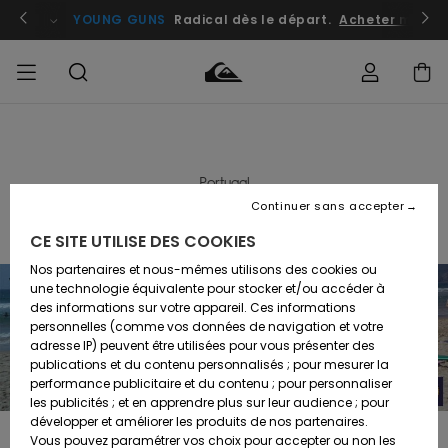
atuits
Se connecter / s'inscrire
YOUNG GUNS
Radical dès le départ.
Acheter maint
Accéder à
HOMME
Vêtements
Vêtements
Shop
Surf
Snow
Outlet
ma
Shop
Shop
Homme
commande
Homme
Homme
Portugal
GARÇON
MOANA SURF SCHOOL
Continuer sans accepter
Accessoires
Accessoires
Nouveautés
Livraison
Outlet
CE SITE UTILISE DES COOKIES
FEMME
Surf
Snow
Enfant
Shop
Shop
Nos partenaires et nous-mêmes utilisons des cookies ou
Retours
Chaussures
Chaussures
A
Enfant
Enfant
une technologie équivalente pour stocker et/ou accéder à
& Tongs
& Tongs
Découvrir
SURF
des informations sur votre appareil. Ces informations
Outlet
personnelles (comme vos données de navigation et votre
Paiement
Femme
adresse IP) peuvent être utilisées pour vous présenter des
SNOW
Highlights
Snow
publications et du contenu personnalisés ; pour mesurer la
Surf
Surf
Snow
Shop
Carte
performance publicitaire et du contenu ; pour personnaliser
Femme
Cadeau
les publicités ; et en apprendre plus sur leur audience ; pour
OUTLET
Communauté
développer et améliorer les produits de nos partenaires.
Snow
Snow
They have surf classes every day & plenty of other outdoor activities.
Vous pouvez paramétrer vos choix pour accepter ou non les