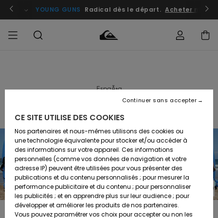
atuits
Se connecter / s'inscrire
YOUNG GUNS
Radical dès le départ.
Acheter maint
Accéder à
HOMME
Vêtements
Vêtements
Shop
Surf
Snow
Outlet
ma
Shop
Shop
Homme
commande
Homme
Homme
EspaÃ±a
GARÇON
ESCUELA CANTABRA DE SURF QUI...
Continuer sans accepter
Accessoires
Accessoires
Nouveautés
Livraison
Outlet
CE SITE UTILISE DES COOKIES
FEMME
Surf
Snow
Enfant
Shop
Shop
Nos partenaires et nous-mêmes utilisons des cookies ou
Retours
Chaussures
Chaussures
A
Enfant
Enfant
une technologie équivalente pour stocker et/ou accéder à
& Tongs
& Tongs
Découvrir
SURF
des informations sur votre appareil. Ces informations
Outlet
personnelles (comme vos données de navigation et votre
Paiement
Femme
adresse IP) peuvent être utilisées pour vous présenter des
SNOW
Highlights
Snow
publications et du contenu personnalisés ; pour mesurer la
Surf
Surf
Snow
Shop
Carte
performance publicitaire et du contenu ; pour personnaliser
Femme
Cadeau
les publicités ; et en apprendre plus sur leur audience ; pour
OUTLET
Communauté
développer et améliorer les produits de nos partenaires.
Snow
Snow
ESCUELA CANTABRA DE SURF QUIKSILVER & ROXY
Vous pouvez paramétrer vos choix pour accepter ou non les