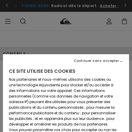
atuits
Se connecter / s'inscrire
YOUNG GUNS
Radical dès le départ.
Acheter maint
Accéder à
HOMME
Vêtements
Vêtements
Shop
Surf
Snow
Outlet
ma
Shop
Shop
Homme
commande
Homme
Homme
CONSEILS :
GARÇON
Continuer sans accepter
Accessoires
Accessoires
Nouveautés
Livraison
Outlet
CE SITE UTILISE DES COOKIES
FEMME
Surf
Snow
Enfant
Entretenir ses
Shop
Shop
Nos partenaires et nous-mêmes utilisons des cookies ou
Retours
Chaussures
Chaussures
A
Enfant
Enfant
une technologie équivalente pour stocker et/ou accéder à
& Tongs
& Tongs
Découvrir
SURF
vêtements de
des informations sur votre appareil. Ces informations
Outlet
personnelles (comme vos données de navigation et votre
Paiement
Femme
snowboard et de ski
adresse IP) peuvent être utilisées pour vous présenter des
SNOW
Highlights
Snow
publications et du contenu personnalisés ; pour mesurer la
Surf
Surf
Snow
Shop
Carte
performance publicitaire et du contenu ; pour personnaliser
Femme
Cadeau
les publicités ; et en apprendre plus sur leur audience ; pour
OUTLET
Communauté
développer et améliorer les produits de nos partenaires.
Pourquoi laver ses vêtements de ski
Snow
Snow
Vous pouvez paramétrer vos choix pour accepter ou non les