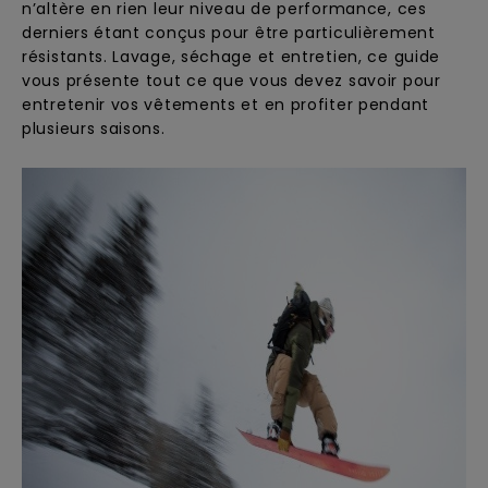
n’altère en rien leur niveau de performance, ces
Trouvez
derniers étant conçus pour être particulièrement
des
résistants. Lavage, séchage et entretien, ce guide
réponses
vous présente tout ce que vous devez savoir pour
aux
entretenir vos vêtements et en profiter pendant
questions
les plus
plusieurs saisons.
fréquentes
et notre
formulaire
de
contact.
Consulter
la FAQ