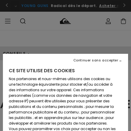
atuits
Se connecter / s'inscrire
YOUNG GUNS
Radical dès le départ.
Acheter maint
Accéder à
HOMME
Vêtements
Vêtements
Shop
Surf
Snow
Outlet
ma
Shop
Shop
Homme
commande
Homme
Homme
CONSEILS :
GARÇON
Continuer sans accepter
Accessoires
Accessoires
Nouveautés
Livraison
Outlet
CE SITE UTILISE DES COOKIES
FEMME
Surf
Snow
Enfant
GUIDES D'ACHAT
Shop
Shop
Nos partenaires et nous-mêmes utilisons des cookies ou
Retours
Chaussures
Chaussures
A
Enfant
Enfant
une technologie équivalente pour stocker et/ou accéder à
VÊTEMENTS &
& Tongs
& Tongs
Découvrir
SURF
des informations sur votre appareil. Ces informations
Outlet
personnelles (comme vos données de navigation et votre
Paiement
Femme
ACCESOIRES HOMME
adresse IP) peuvent être utilisées pour vous présenter des
SNOW
Highlights
Snow
publications et du contenu personnalisés ; pour mesurer la
Surf
Surf
Snow
Shop
Carte
performance publicitaire et du contenu ; pour personnaliser
Femme
Cadeau
les publicités ; et en apprendre plus sur leur audience ; pour
OUTLET
Communauté
développer et améliorer les produits de nos partenaires.
Snow
Snow
Vous pouvez paramétrer vos choix pour accepter ou non les