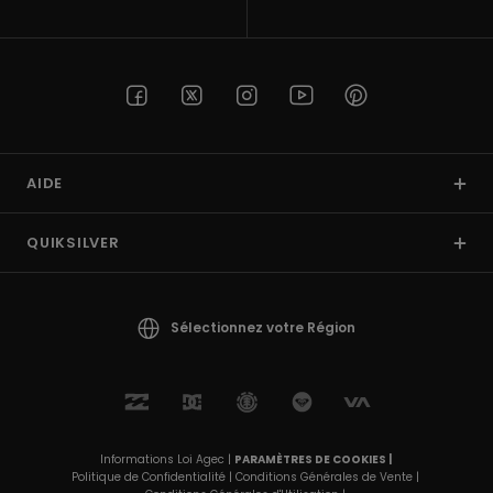
Trouvez
des
réponses
aux
questions
les plus
fréquentes
et notre
AIDE
formulaire
de
contact.
QUIKSILVER
Consulter
la FAQ
Sélectionnez votre Région
Informations Loi Agec |
PARAMÈTRES DE COOKIES |
Politique de Confidentialité |
Conditions Générales de Vente |