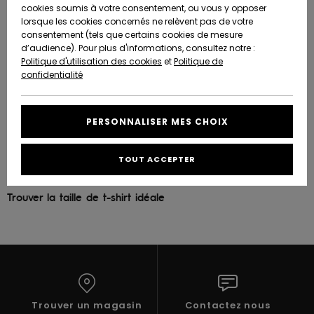
Quiksilver
A
cookies soumis à votre consentement, ou vous y opposer
Freedom
AIDE &
Découvrir
lorsque les cookies concernés ne relèvent pas de votre
CONTACT
consentement (tels que certains cookies de mesure
Nouveautés
Nouveautés
d’audience). Pour plus d'informations, consultez notre :
Protection
Politique d'utilisation des cookies
et
Politique de
des
Communauté
MAGASINS
confidentialité
données
A
A
Découvrir
Découvrir
QUIKSILVER
Guide des
APP
PERSONNALISER MES CHOIX
tailles
LISTE DE
TOUT ACCEPTER
SOUHAITS
Démarrez
une
conversation
Trouver la taille de t-shirt idéale
pour
obtenir la
réponse la
plus rapide
à votre
question.
Démarrer
une
Trouver un magasin
Contactez nous
conversation