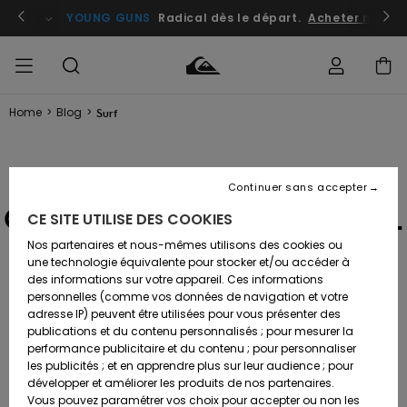
atuits
Se connecter / s'inscrire
YOUNG GUNS
Radical dès le départ.
Acheter maint
Home
>
Blog
>
Surf
Accéder à
HOMME
Vêtements
Vêtements
Shop
Surf
Snow
Outlet
ma
Shop
Shop
Homme
commande
Homme
Homme
MARCO MIGNOT
GARÇON
Continuer sans accepter
Accessoires
Accessoires
Nouveautés
Livraison
QUALIFIES FOR THE WSL
Outlet
CE SITE UTILISE DES COOKIES
FEMME
Surf
Snow
Enfant
Shop
Shop
WORLD CHAMPIONSHIP
Nos partenaires et nous-mêmes utilisons des cookies ou
Retours
Chaussures
Chaussures
A
Enfant
Enfant
une technologie équivalente pour stocker et/ou accéder à
& Tongs
& Tongs
Découvrir
SURF
TOUR 2025
des informations sur votre appareil. Ces informations
Outlet
personnelles (comme vos données de navigation et votre
Paiement
Femme
adresse IP) peuvent être utilisées pour vous présenter des
SNOW
Highlights
Snow
publications et du contenu personnalisés ; pour mesurer la
Surf
Surf
Snow
SURF
Shop
22 OCT. 2024
-
Carte
performance publicitaire et du contenu ; pour personnaliser
Femme
Cadeau
les publicités ; et en apprendre plus sur leur audience ; pour
OUTLET
Communauté
développer et améliorer les produits de nos partenaires.
Snow
Snow
Vous pouvez paramétrer vos choix pour accepter ou non les