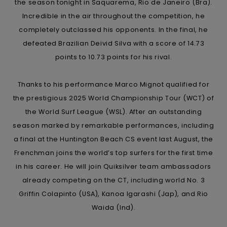
the season tonight in Saquarema, Rio de Janeiro (Bra).
Trouvez
Incredible in the air throughout the competition, he
des
completely outclassed his opponents. In the final, he
réponses
aux
defeated Brazilian Deivid Silva with a score of 14.73
questions
points to 10.73 points for his rival.
les plus
fréquentes
et notre
Thanks to his performance Marco Mignot qualified for
formulaire
de
the prestigious 2025 World Championship Tour (WCT) of
contact.
the World Surf League (WSL). After an outstanding
Consulter
season marked by remarkable performances, including
la FAQ
a final at the Huntington Beach CS event last August, the
Frenchman joins the world’s top surfers for the first time
in his career. He will join Quiksilver team ambassadors
already competing on the CT, including world No. 3
Griffin Colapinto (USA), Kanoa Igarashi (Jap), and Rio
Waida (Ind).