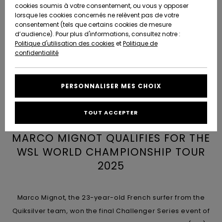
Quiksilver
A
cookies soumis à votre consentement, ou vous y opposer
Freedom
AIDE &
Découvrir
lorsque les cookies concernés ne relèvent pas de votre
CONTACT
consentement (tels que certains cookies de mesure
Nouveautés
Nouveautés
d’audience). Pour plus d'informations, consultez notre :
Protection
Politique d'utilisation des cookies
et
Politique de
des
Communauté
MAGASINS
confidentialité
données
A
A
Découvrir
Découvrir
QUIKSILVER
Guide des
APP
PERSONNALISER MES CHOIX
tailles
LISTE DE
TOUT ACCEPTER
SOUHAITS
Démarrez
une
MARCO MIGNOT QUALIFIES FOR THE
conversation
pour
WSL WORLD CHAMPIONSHIP TOUR
obtenir la
2025
réponse la
plus rapide
à votre
question.
Marco Mignot, the 23-year-old French surfer from the
Démarrer
Quiksilver team, won the final Challenger Series event of
une
conversation